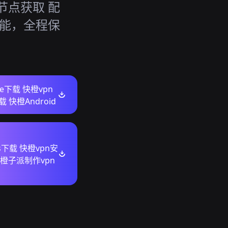
n节点获取 配
漏等功能，全程保
ore下载 快橙vpn
 快橙Android
ws下载 快橙vpn安
橙子派制作vpn